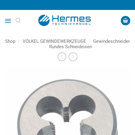
Zum
Inhalt
springen
Shop
/
VÖLKEL GEWINDEWERKZEUGE
/
Gewindeschneider
/
Rundes Schneideisen