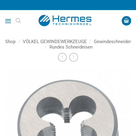
Zum
Inhalt
springen
Shop
/
VÖLKEL GEWINDEWERKZEUGE
/
Gewindeschneider
/
Rundes Schneideisen