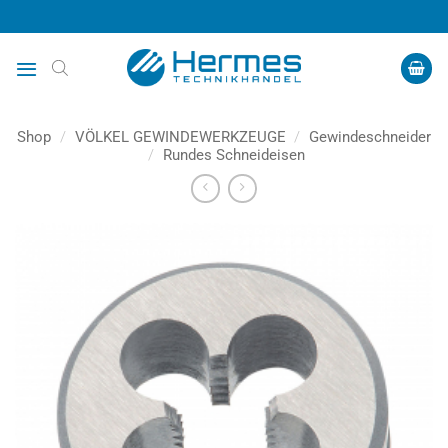
Zum
Inhalt
springen
Shop
/
VÖLKEL GEWINDEWERKZEUGE
/
Gewindeschneider
/
Rundes Schneideisen