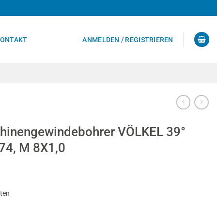
ONTAKT
ANMELDEN / REGISTRIEREN
inengewindebohrer VÖLKEL 39°
74, M 8X1,0
sten
er VÖLKEL 39° RSP, HSS-E, DIN 374, M 8X1,0 Menge