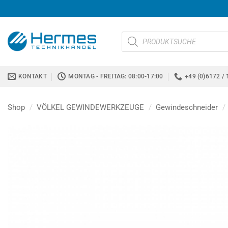
Zum
Inhalt
springen
Products
search
KONTAKT
MONTAG - FREITAG: 08:00-17:00
+49 (0)6172 / 
Shop
/
VÖLKEL GEWINDEWERKZEUGE
/
Gewindeschneider
/