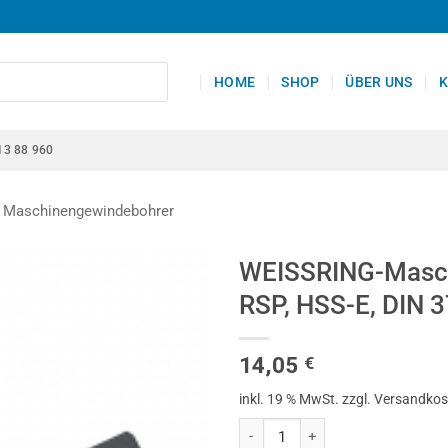
HOME
SHOP
ÜBER UNS
K
13 88 960
Maschinengewindebohrer
WEISSRING-Masch
RSP, HSS-E, DIN 3
14,05
€
inkl. 19 % MwSt.
zzgl. Versandko
WEISSRING-Maschinengewindebohr