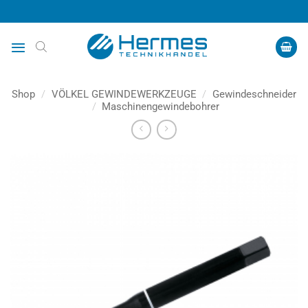
Zum
Inhalt
springen
Shop
/
VÖLKEL GEWINDEWERKZEUGE
/
Gewindeschneider
/
Maschinengewindebohrer