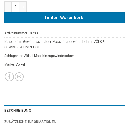
WEISSRING-Maschinengewindebohrer VÖLKEL 39° RSP, HSS-E, DIN 3
In den Warenkorb
Artikelnummer:
36266
Kategorien:
Gewindeschneider
,
Maschinengewindebohrer
,
VÖLKEL
GEWINDEWERKZEUGE
Schlagwort:
Völkel Maschinengewindebohrer
Marke:
Völkel
BESCHREIBUNG
ZUSÄTZLICHE INFORMATIONEN