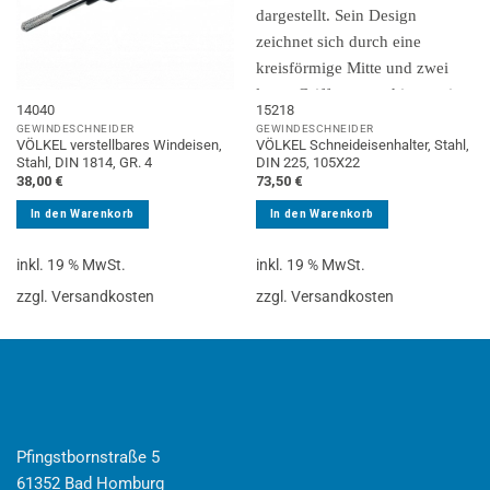
14040
15218
GEWINDESCHNEIDER
GEWINDESCHNEIDER
VÖLKEL verstellbares Windeisen,
VÖLKEL Schneideisenhalter, Stahl,
Stahl, DIN 1814, GR. 4
DIN 225, 105X22
38,00
€
73,50
€
In den Warenkorb
In den Warenkorb
inkl. 19 % MwSt.
inkl. 19 % MwSt.
zzgl. Versandkosten
zzgl. Versandkosten
Pfingstbornstraße 5
61352 Bad Homburg