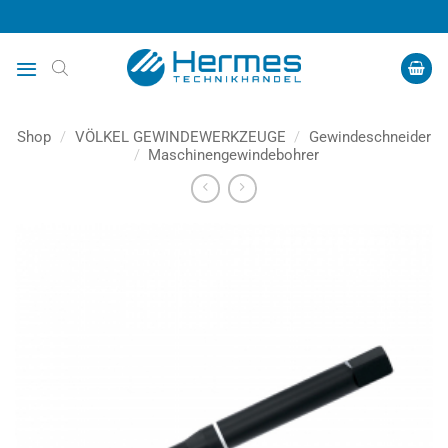
Zum
Inhalt
springen
Shop
/
VÖLKEL GEWINDEWERKZEUGE
/
Gewindeschneider
/
Maschinengewindebohrer