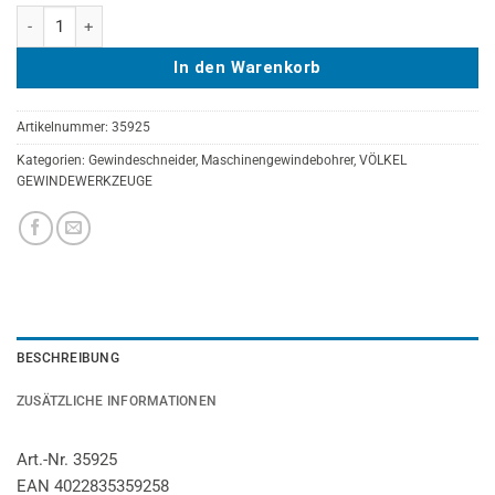
WEISSRING-Maschinengewindebohrer VÖLKEL Form B, HSS-E, DIN 37
In den Warenkorb
Artikelnummer:
35925
Kategorien:
Gewindeschneider
,
Maschinengewindebohrer
,
VÖLKEL
GEWINDEWERKZEUGE
BESCHREIBUNG
ZUSÄTZLICHE INFORMATIONEN
Art.-Nr. 35925
EAN 4022835359258