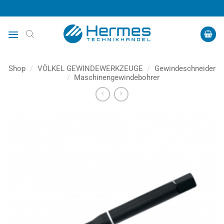
Zum
Inhalt
springen
Shop
/
VÖLKEL GEWINDEWERKZEUGE
/
Gewindeschneider
/
Maschinengewindebohrer