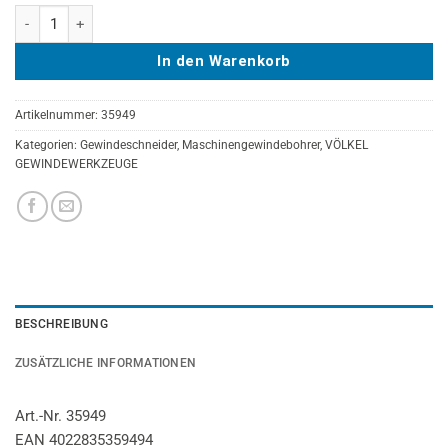
WEISSRING-Maschinengewindebohrer VÖLKEL Form B, HSS-E, DIN 37
In den Warenkorb
Artikelnummer:
35949
Kategorien:
Gewindeschneider
,
Maschinengewindebohrer
,
VÖLKEL
GEWINDEWERKZEUGE
BESCHREIBUNG
ZUSÄTZLICHE INFORMATIONEN
Art.-Nr. 35949
EAN 4022835359494