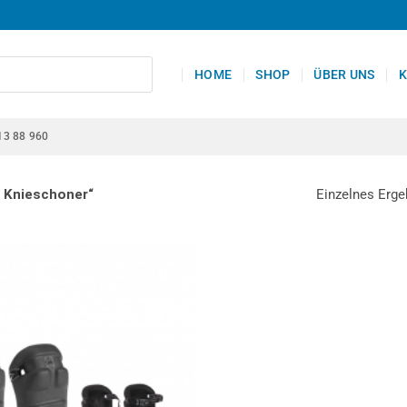
HOME
SHOP
ÜBER UNS
K
13 88 960
Einzelnes Erge
e Knieschoner“