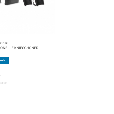
NEIDER
IONELLE KNIESCHONER
korb
.
osten