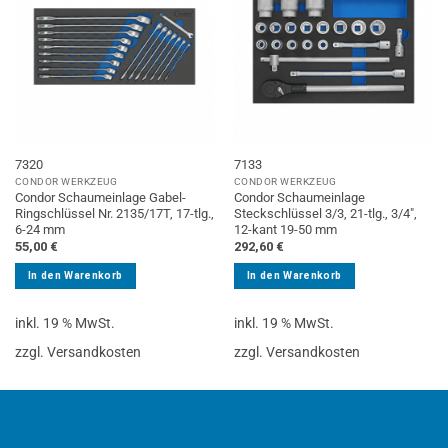
7320
7133
CONDOR WERKZEUG
CONDOR WERKZEUG
Condor Schaumeinlage Gabel-
Condor Schaumeinlage
Ringschlüssel Nr. 2135/17T, 17-tlg.,
Steckschlüssel 3/3, 21-tlg., 3/4″,
6-24 mm
12-kant 19-50 mm
55,00
€
292,60
€
In den Warenkorb
In den Warenkorb
inkl. 19 % MwSt.
inkl. 19 % MwSt.
zzgl. Versandkosten
zzgl. Versandkosten