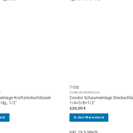
7100
G
CONDOR WERKZEUG
inlage Kraftsteckschlüssel-
Condor Schaumeinlage Steckschlüss
tlg., 1/2″
1/4+3/8+1/2″
220,00
€
orb
In den Warenkorb
.
inkl. 19 % MwSt.