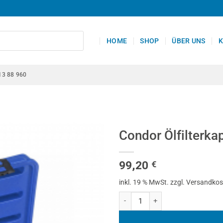
HOME
SHOP
ÜBER UNS
K
13 88 960
Condor Ölfilterkap
99,20
€
inkl. 19 % MwSt.
zzgl. Versandko
Condor Ölfilterkappen-Satz, 9-tlg