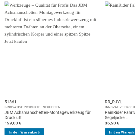
51861
RR_RJYL
INNOVATIVE PRODUKTE - NEUHEITEN
INNOVATIVE PRODU
JBM Achsmanschetten-Montagewerkzeug für
RainRider Fahr
Druckluft
Segeljacke L
159,00
€
36,50
€
In den Warenkorb
In den Warenk