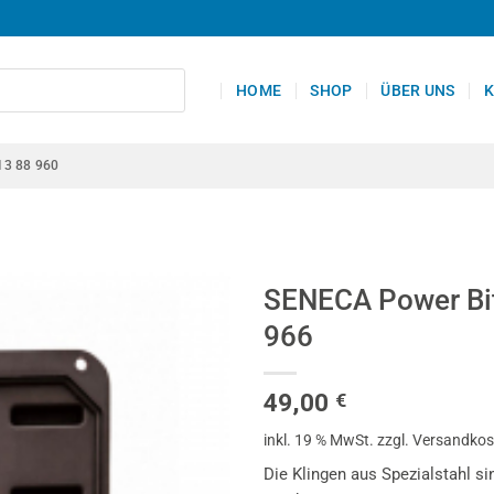
HOME
SHOP
ÜBER UNS
K
13 88 960
SENECA Power Bit
966
49,00
€
inkl. 19 % MwSt.
zzgl. Versandko
Die Klingen aus Spezialstahl s