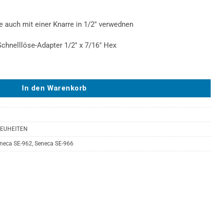
e auch mit einer Knarre in 1/2″ verwednen
Schnelllöse-Adapter 1/2″ x 7/16″ Hex
N M6 - M14 - SE-966 Menge
In den Warenkorb
NEUHEITEN
neca SE-962
,
Seneca SE-966