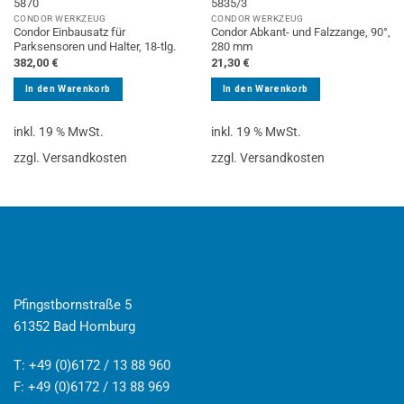
5870
5835/3
CONDOR WERKZEUG
CONDOR WERKZEUG
Condor Einbausatz für
Condor Abkant- und Falzzange, 90°,
Parksensoren und Halter, 18-tlg.
280 mm
382,00
€
21,30
€
In den Warenkorb
In den Warenkorb
inkl. 19 % MwSt.
inkl. 19 % MwSt.
zzgl. Versandkosten
zzgl. Versandkosten
Pfingstbornstraße 5
61352 Bad Homburg
T: +49 (0)6172 / 13 88 960
F: +49 (0)6172 / 13 88 969